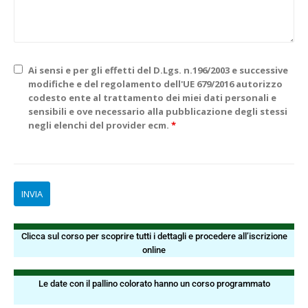
Ai sensi e per gli effetti del D.Lgs. n.196/2003 e successive
modifiche e del regolamento dell'UE 679/2016 autorizzo
codesto ente al trattamento dei miei dati personali e
sensibili e ove necessario alla pubblicazione degli stessi
negli elenchi del provider ecm.
*
I PROSSIMI CORSI
Clicca sul corso per scoprire tutti i dettagli e procedere all’iscrizione
online
CORSI PER MESE
Le date con il pallino colorato hanno un corso programmato