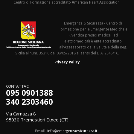
Centro di Formazione accreditato
A
merican
H
eart
A
ssociation.
Emergenza & Sicurezza - Centro di
Formazione per le Emergenze Mediche e
Rivendita presidi medicali ed
elettromedicali è ente accreditato
all'Assessorato della Salute e della Reg.
Sicilia al num. 35316 del 08/05/2018 ai sensi del D.A. 2345/16.
Privacy Policy
CONTATTACI
095 0901388
340 2303460
Via Carnazza 8
95030 Tremestieri Etneo (CT)
Email:
info@emergenzaesicurezza.it