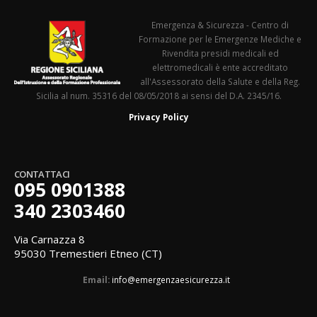
Emergenza & Sicurezza - Centro di
Formazione per le Emergenze Mediche e
Rivendita presidi medicali ed
elettromedicali è ente accreditato
all'Assessorato della Salute e della Reg.
Sicilia al num. 35316 del 08/05/2018 ai sensi del D.A. 2345/16.
Privacy Policy
CONTATTACI
095 0901388
340 2303460
Via Carnazza 8
95030 Tremestieri Etneo (CT)
Email:
info@emergenzaesicurezza.it