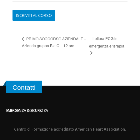
Lettura ECG in
PRIMO SOCCORSO AZIENDALE –
Azienda gruppo B e C – 12 ore
emergenza e terapia
Contatti
EMERGENZA & SICUREZZA
Centro di Formazione accreditato
A
merican
H
eart
A
ssociation.