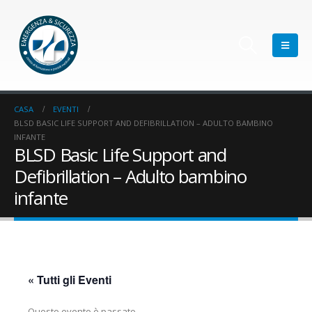
CASA
EVENTI
BLSD BASIC LIFE SUPPORT AND DEFIBRILLATION – ADULTO BAMBINO
INFANTE
BLSD Basic Life Support and
Defibrillation – Adulto bambino
infante
« Tutti gli Eventi
Questo evento è passato.