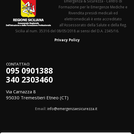
Emergenza & Sicurezza - Centro di
Formazione per le Emergenze Mediche e
Rivendita presidi medicali ed
elettromedicali è ente accreditato
all'Assessorato della Salute e della Reg.
Sicilia al num. 35316 del 08/05/2018 ai sensi del D.A. 2345/16.
Privacy Policy
CONTATTACI
095 0901388
340 2303460
Via Carnazza 8
95030 Tremestieri Etneo (CT)
Email:
info@emergenzaesicurezza.it