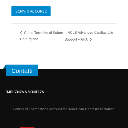
ACLS Advanced Cardiac Life
Corso Tecniche di Suture
Chirurgiche
Support – AHA
Contatti
EMERGENZA & SICUREZZA
Centro di Formazione accreditato
A
merican
H
eart
A
ssociation.