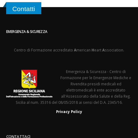
Contatti
EMERGENZA & SICUREZZA
Centro di Formazione accreditato
A
merican
H
eart
A
ssociation.
Emergenza & Sicurezza - Centro di
Formazione per le Emergenze Mediche e
Rivendita presidi medicali ed
elettromedicali è ente accreditato
all'Assessorato della Salute e della Reg.
Sicilia al num. 35316 del 08/05/2018 ai sensi del D.A. 2345/16.
Privacy Policy
CONTATTACI