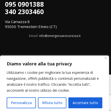
095 0901388
340 2303460
Via Carnazza 8
95030 Tremestieri Etneo (CT)
Email:
info@emergenzaesicurezza.it
Diamo valore alla tua privacy
Utilizziamo i cookie per migliorare la tua esperienza di
navigazione, offrirti pubblicità o contenuti personalizzati e
analizzare il nostro traffico. Cliccando “Accetta tutti”,
acconsenti al nostro utilizzo dei cookie.
Personalizza
Rifiuta tutto
Accettare tutto
P.I. 05456740876 © Copyright 2018. Tutti i diritti riservati.