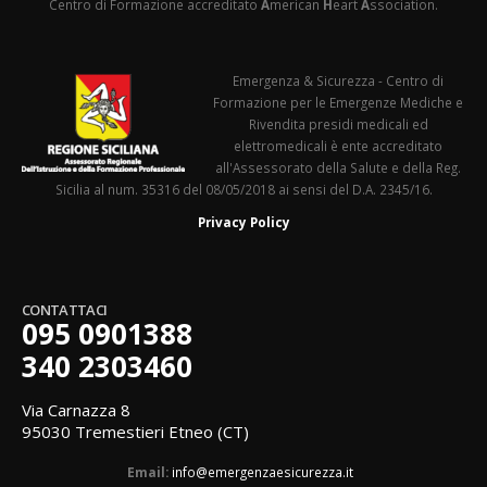
Centro di Formazione accreditato
A
merican
H
eart
A
ssociation.
Emergenza & Sicurezza - Centro di
Formazione per le Emergenze Mediche e
Rivendita presidi medicali ed
elettromedicali è ente accreditato
all'Assessorato della Salute e della Reg.
Sicilia al num. 35316 del 08/05/2018 ai sensi del D.A. 2345/16.
Privacy Policy
CONTATTACI
095 0901388
340 2303460
Via Carnazza 8
95030 Tremestieri Etneo (CT)
Email:
info@emergenzaesicurezza.it