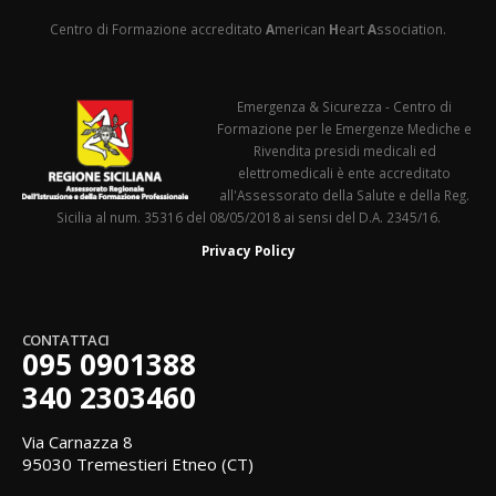
Centro di Formazione accreditato
A
merican
H
eart
A
ssociation.
Emergenza & Sicurezza - Centro di
Formazione per le Emergenze Mediche e
Rivendita presidi medicali ed
elettromedicali è ente accreditato
all'Assessorato della Salute e della Reg.
Sicilia al num. 35316 del 08/05/2018 ai sensi del D.A. 2345/16.
Privacy Policy
CONTATTACI
095 0901388
340 2303460
Via Carnazza 8
95030 Tremestieri Etneo (CT)