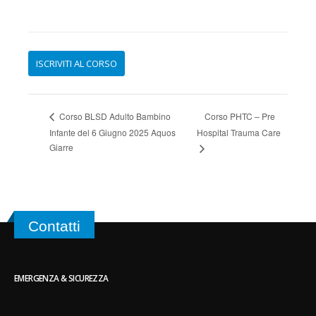
Corso PHTC – Pre
Corso BLSD Adulto Bambino
Infante del 6 Giugno 2025 Aquos
Hospital Trauma Care
Giarre
Contatti
EMERGENZA & SICUREZZA