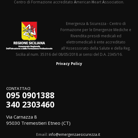
Centro di Formazione accreditato
A
merican
H
eart
A
ssociation.
Emergenza & Sicurezza - Centro di
Formazione per le Emergenze Mediche e
Rivendita presidi medicali ed
elettromedicali è ente accreditato
all'Assessorato della Salute e della Reg.
Sicilia al num. 35316 del 08/05/2018 ai sensi del D.A. 2345/16.
Privacy Policy
CONTATTACI
095 0901388
340 2303460
Via Carnazza 8
95030 Tremestieri Etneo (CT)
Email:
info@emergenzaesicurezza.it