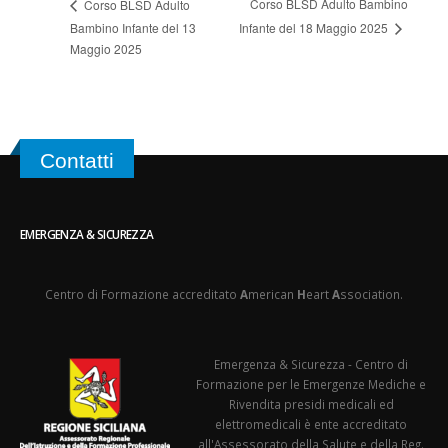
Corso BLSD Adulto Bambino
Corso BLSD Adulto
Bambino Infante del 13
Infante del 18 Maggio 2025
Maggio 2025
Contatti
EMERGENZA & SICUREZZA
Centro di Formazione accreditato
A
merican
H
eart
A
ssociation.
Emergenza & Sicurezza - Centro di
Formazione per le Emergenze Mediche e
Rivendita presidi medicali ed
elettromedicali è ente accreditato
all'Assessorato della Salute e della Reg.