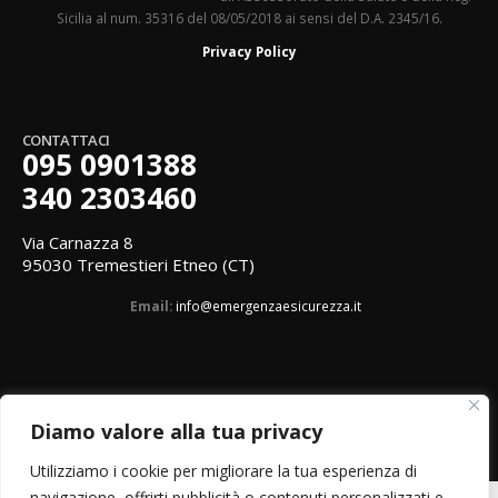
Sicilia al num. 35316 del 08/05/2018 ai sensi del D.A. 2345/16.
Privacy Policy
CONTATTACI
095 0901388
340 2303460
Via Carnazza 8
95030 Tremestieri Etneo (CT)
Email:
info@emergenzaesicurezza.it
Diamo valore alla tua privacy
Utilizziamo i cookie per migliorare la tua esperienza di
navigazione, offrirti pubblicità o contenuti personalizzati e