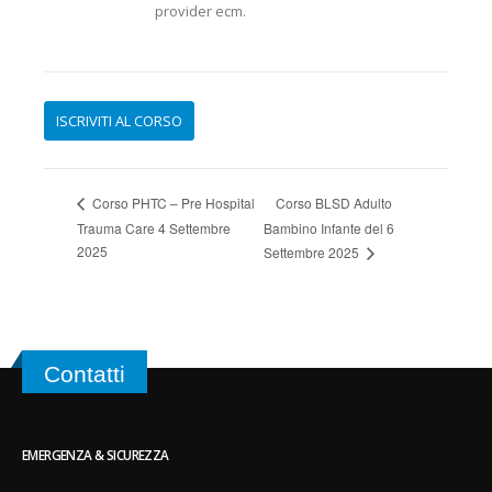
provider ecm.
Corso BLSD Adulto
Corso PHTC – Pre Hospital
Trauma Care 4 Settembre
Bambino Infante del 6
2025
Settembre 2025
Contatti
EMERGENZA & SICUREZZA