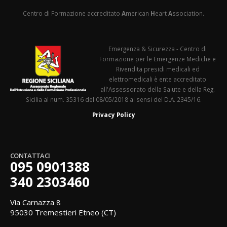
Centro di Formazione accreditato
A
merican
H
eart
A
ssociation.
Emergenza & Sicurezza - Centro di
Formazione per le Emergenze Mediche e
Rivendita presidi medicali ed
elettromedicali è ente accreditato
all'Assessorato della Salute e della Reg.
Sicilia al num. 35316 del 08/05/2018 ai sensi del D.A. 2345/16.
Privacy Policy
CONTATTACI
095 0901388
340 2303460
Via Carnazza 8
95030 Tremestieri Etneo (CT)