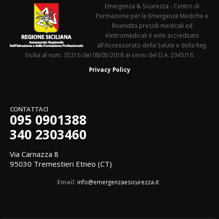
Emergenza & Sicurezza - Centro di
Formazione per le Emergenze Mediche e
Rivendita presidi medicali ed
elettromedicali è ente accreditato
all'Assessorato della Salute e della Reg.
Sicilia al num. 35316 del 08/05/2018 ai sensi del D.A. 2345/16.
Privacy Policy
CONTATTACI
095 0901388
340 2303460
Via Carnazza 8
95030 Tremestieri Etneo (CT)
Email:
info@emergenzaesicurezza.it