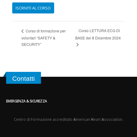
Corso LETTURA ECG DI
Corso di formazione per
volontari “SAFETY &
BASE del 8 Dicembre 2024
SECURITY”
Contatti
EMERGENZA & SICUREZZA
Centro di Formazione accreditato
A
merican
H
eart
A
ssociation.