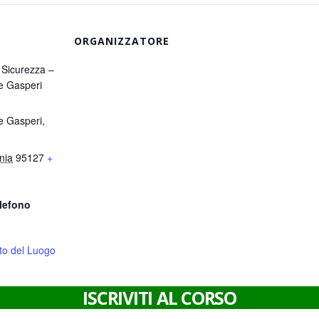
ORGANIZZATORE
Sicurezza –
de Gasperi
de Gasperi,
nia
95127
+
lefono
sito del Luogo
ISCRIVITI AL CORSO