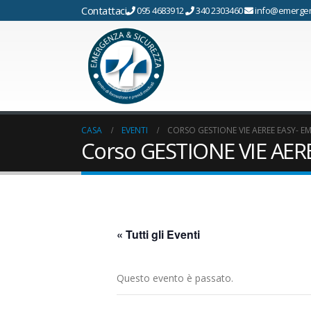
Contattaci
095 4683912
340 2303460
info@emergen
CASA
EVENTI
CORSO GESTIONE VIE AEREE EASY- 
Corso GESTIONE VIE AER
« Tutti gli Eventi
Questo evento è passato.