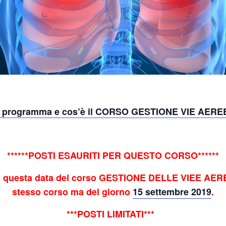
il programma e cos’è il CORSO GESTIONE VIE AER
******POSTI ESAURITI PER QUESTO CORSO******
 a questa data del corso GESTIONE DELLE VIEE AEREE.
stesso corso ma del giorno
15 settembre 2019
.
***POSTI LIMITATI***