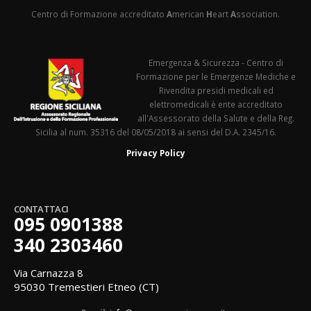
Centro di Formazione accreditato
A
merican
H
eart
A
ssociation.
Emergenza & Sicurezza - Centro di
Formazione per le Emergenze Mediche e
Rivendita presidi medicali ed
elettromedicali è ente accreditato
all'Assessorato della Salute e della Reg.
Sicilia al num. 35316 del 08/05/2018 ai sensi del D.A. 2345/16.
Privacy Policy
CONTATTACI
095 0901388
340 2303460
Via Carnazza 8
95030 Tremestieri Etneo (CT)