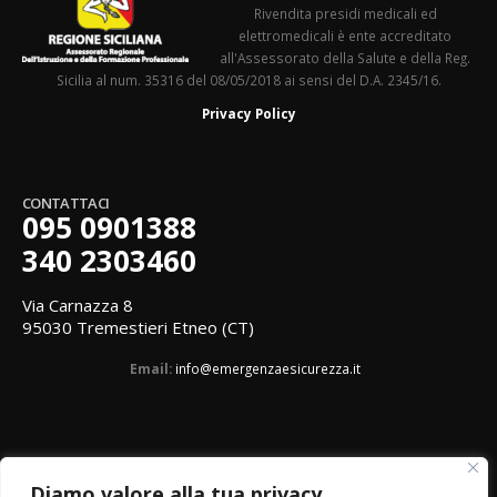
Rivendita presidi medicali ed
elettromedicali è ente accreditato
all'Assessorato della Salute e della Reg.
Sicilia al num. 35316 del 08/05/2018 ai sensi del D.A. 2345/16.
Privacy Policy
CONTATTACI
095 0901388
340 2303460
Via Carnazza 8
95030 Tremestieri Etneo (CT)
Email:
info@emergenzaesicurezza.it
Diamo valore alla tua privacy