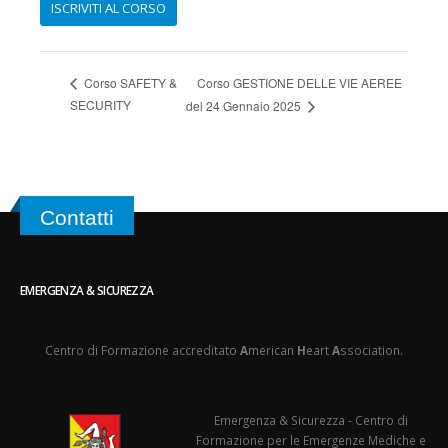
Corso GESTIONE DELLE VIE AEREE
Corso SAFETY &
SECURITY
del 24 Gennaio 2025
Contatti
EMERGENZA & SICUREZZA
Centro di Formazione accreditato
A
merican
H
eart
A
ssociation.
Emergenza & Sicurezza - Centro di
Formazione per le Emergenze Mediche e