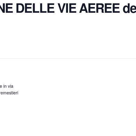
E DELLE VIE AEREE del
e in via
emestieri