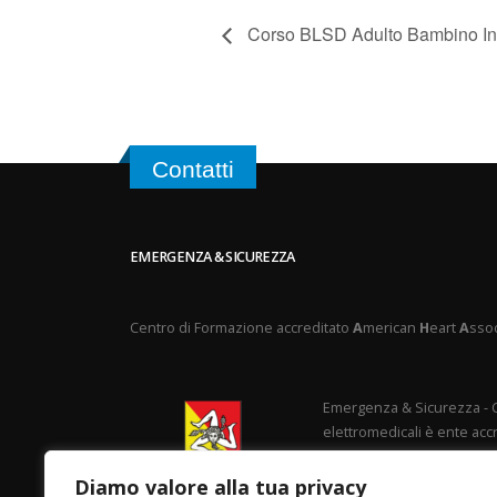
Corso BLSD Adulto Bambino Inf
Contatti
EMERGENZA & SICUREZZA
Centro di Formazione accreditato
A
merican
H
eart
A
ssoc
Emergenza & Sicurezza - C
elettromedicali è ente accr
ai sensi del D.A. 2345/16.
Diamo valore alla tua privacy
Privacy Policy