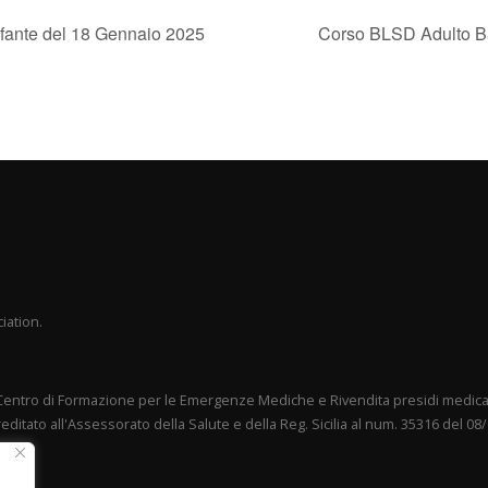
ante del 18 Gennaio 2025
Corso BLSD Adulto B
iation.
entro di Formazione per le Emergenze Mediche e Rivendita presidi medica
editato all'Assessorato della Salute e della Reg. Sicilia al num. 35316 del 08