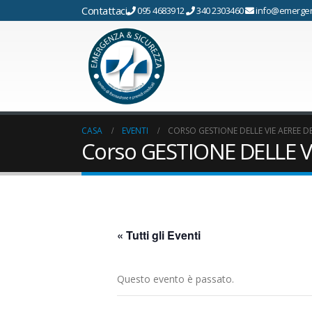
Contattaci
095 4683912
340 2303460
info@emergen
CASA
EVENTI
CORSO GESTIONE DELLE VIE AEREE D
Corso GESTIONE DELLE VI
« Tutti gli Eventi
Questo evento è passato.