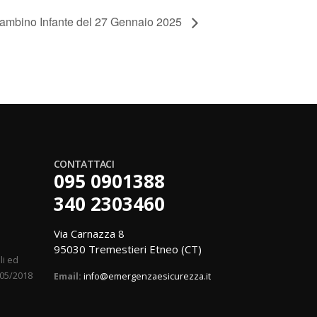
ambino Infante del 27 Gennaio 2025
CONTATTACI
095 0901388
340 2303460
Via Carnazza 8
95030 Tremestieri Etneo (CT)
li ed
/05/2018
Email:
info@emergenzaesicurezza.it