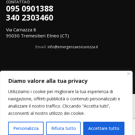
CONTATTACI
095 0901388
340 2303460
Via Carnazza 8
95030 Tremestieri Etneo (CT)
Email:
info@emergenzaesicurezza.it
Diamo valore alla tua privacy
Utilizziamo i cookie per migliorare la tua esperienza di
navigazione, offrirti pubblicità o contenuti personalizzati e
analizzare il nostro traffico. Cliccando “Accetta tutti”,
acconsenti al nostro utilizzo dei cookie.
Personalizza
Rifiuta tutto
Accettare tutto
P.I. 05456740876 © Copyright 2018. Tutti i diritti riservati.