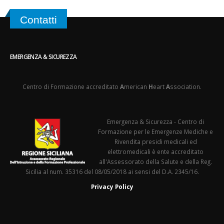
Contatti
EMERGENZA & SICUREZZA
Centro di Formazione accreditato
A
merican
H
eart
A
ssociation.
Emergenza & Sicurezza - Centro di
Formazione per le Emergenze Mediche e
Rivendita presidi medicali ed
elettromedicali è ente accreditato
all'Assessorato della Salute e della Reg.
Sicilia al num. 35316 del 08/05/2018 ai sensi del D.A. 2345/16.
Privacy Policy