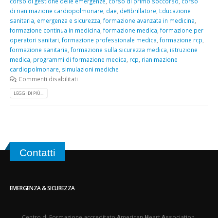
corso di gestione delle emergenze
,
corso di primo soccorso
,
corso
di rianimazione cardiopolmonare
,
dae
,
defibrillatore
,
Educazione
sanitaria
,
emergenza e sicurezza
,
formazione avanzata in medicina
,
formazione continua in medicina
,
formazione medica
,
formazione per
operatori sanitari
,
formazione professionale medica
,
formazione rcp
,
formazione sanitaria
,
formazione sulla sicurezza medica
,
istruzione
medica
,
programmi di formazione medica
,
rcp
,
rianimazione
cardiopolmonare
,
simulazioni mediche
Commenti disabilitati
LEGGI DI PIÙ...
Contatti
EMERGENZA & SICUREZZA
Centro di Formazione accreditato
A
merican
H
eart
A
ssociation.