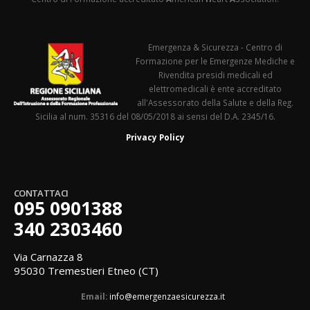
Emergenza & Sicurezza - Centro di
Formazione per le Emergenze Mediche e
Rivendita presidi medicali ed
elettromedicali è ente accreditato
all'Assessorato della Salute e della Reg.
Sicilia al num. 35316 del 08/05/2018 ai sensi del D.A. 2345/16.
Privacy Policy
CONTATTACI
095 0901388
340 2303460
Via Carnazza 8
95030 Tremestieri Etneo (CT)
Email:
info@emergenzaesicurezza.it