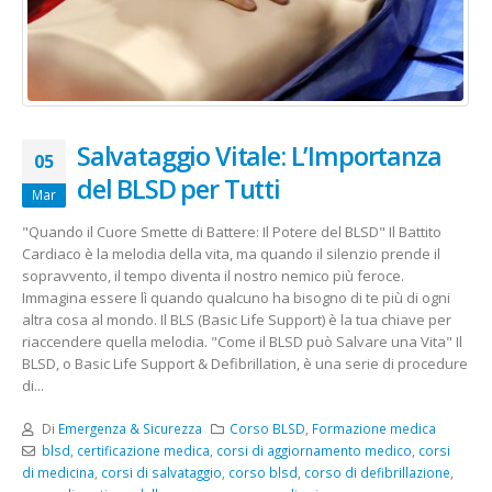
Salvataggio Vitale: L’Importanza
05
del BLSD per Tutti
Mar
"Quando il Cuore Smette di Battere: Il Potere del BLSD" Il Battito
Cardiaco è la melodia della vita, ma quando il silenzio prende il
sopravvento, il tempo diventa il nostro nemico più feroce.
Immagina essere lì quando qualcuno ha bisogno di te più di ogni
altra cosa al mondo. Il BLS (Basic Life Support) è la tua chiave per
riaccendere quella melodia. "Come il BLSD può Salvare una Vita" Il
BLSD, o Basic Life Support & Defibrillation, è una serie di procedure
di...
Di
Emergenza & Sicurezza
Corso BLSD
,
Formazione medica
blsd
,
certificazione medica
,
corsi di aggiornamento medico
,
corsi
di medicina
,
corsi di salvataggio
,
corso blsd
,
corso di defibrillazione
,