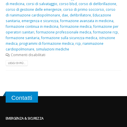
di medicina
,
corsi di salvataggio
,
corso blsd
,
corso di defibrillazione
,
corso di gestione delle emergenze
,
corso di primo soccorso
,
corso
di rianimazione cardiopolmonare
,
dae
,
defibrillatore
,
Educazione
sanitaria
,
emergenza e sicurezza
,
formazione avanzata in medicina
,
formazione continua in medicina
,
formazione medica
,
formazione per
operatori sanitari
,
formazione professionale medica
,
formazione rcp
,
formazione sanitaria
,
formazione sulla sicurezza medica
,
istruzione
medica
,
programmi di formazione medica
,
rcp
,
rianimazione
cardiopolmonare
,
simulazioni mediche
Commenti disabilitati
LEGGI DI PIÙ...
Contatti
EMERGENZA & SICUREZZA