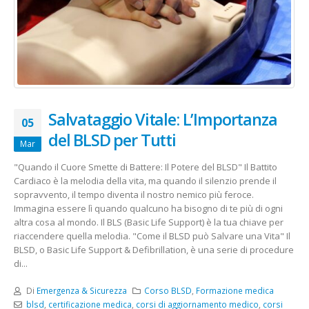
Salvataggio Vitale: L’Importanza
05
del BLSD per Tutti
Mar
"Quando il Cuore Smette di Battere: Il Potere del BLSD" Il Battito
Cardiaco è la melodia della vita, ma quando il silenzio prende il
sopravvento, il tempo diventa il nostro nemico più feroce.
Immagina essere lì quando qualcuno ha bisogno di te più di ogni
altra cosa al mondo. Il BLS (Basic Life Support) è la tua chiave per
riaccendere quella melodia. "Come il BLSD può Salvare una Vita" Il
BLSD, o Basic Life Support & Defibrillation, è una serie di procedure
di...
Di
Emergenza & Sicurezza
Corso BLSD
,
Formazione medica
blsd
,
certificazione medica
,
corsi di aggiornamento medico
,
corsi