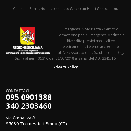
Centro di Formazione accreditato
A
merican
H
eart
A
ssociation.
Emergenza & Sicurezza - Centro di
Formazione per le Emergenze Mediche e
Rivendita presidi medicali ed
elettromedicali è ente accreditato
all'Assessorato della Salute e della Reg.
Sicilia al num. 35316 del 08/05/2018 ai sensi del D.A. 2345/16.
Privacy Policy
CONTATTACI
095 0901388
340 2303460
Via Carnazza 8
95030 Tremestieri Etneo (CT)