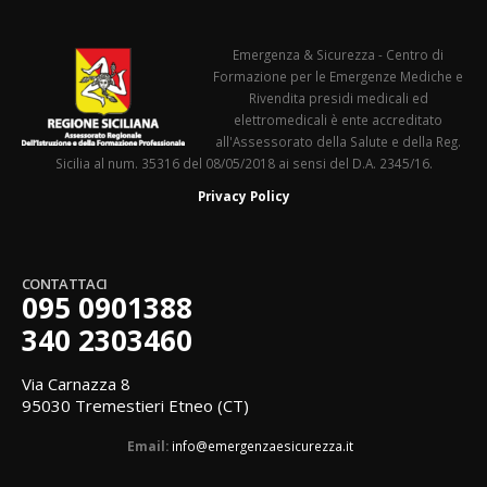
18 Marzo 2024
-
Traumatologiche Pre-
Ospedalierie:
so
L’Importanza del Cors
Respira Libero:
Emergenza & Sicurezza - Centro di
PHTC
L’Importanza della
Formazione per le Emergenze Mediche e
5 Aprile 2024
Disostruzione delle Vie
Rivendita presidi medicali ed
Aeree
elettromedicali è ente accreditato
11 Marzo 2024
all'Assessorato della Salute e della Reg.
Sicilia al num. 35316 del 08/05/2018 ai sensi del D.A. 2345/16.
Privacy Policy
CONTATTACI
095 0901388
340 2303460
Via Carnazza 8
95030 Tremestieri Etneo (CT)
Email:
info@emergenzaesicurezza.it